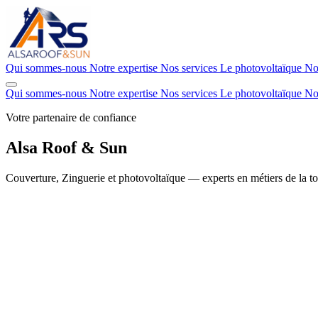
Qui sommes-nous
Notre expertise
Nos services
Le photovoltaïque
No
Qui sommes-nous
Notre expertise
Nos services
Le photovoltaïque
No
Votre partenaire de confiance
Alsa Roof &
Sun
Couverture, Zinguerie et photovoltaïque — experts en métiers de la toi